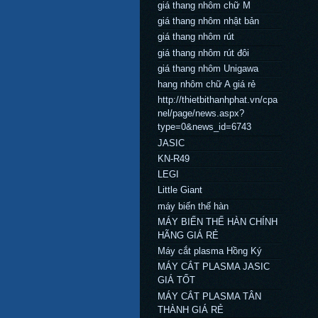
giá thang nhôm chữ M
giá thang nhôm nhật bản
giá thang nhôm rút
giá thang nhôm rút đôi
giá thang nhôm Unigawa
hang nhôm chữ A giá rẻ
http://thietbithanhphat.vn/cpa
nel/page/news.aspx?
type=0&news_id=6743
JASIC
KN-R49
LEGI
Little Giant
máy biến thế hàn
MÁY BIẾN THẾ HÀN CHÍNH
HÃNG GIÁ RẺ
Máy cắt plasma Hồng Ký
MÁY CẮT PLASMA JASIC
GIÁ TỐT
MÁY CẮT PLASMA TÂN
THÀNH GIÁ RẺ