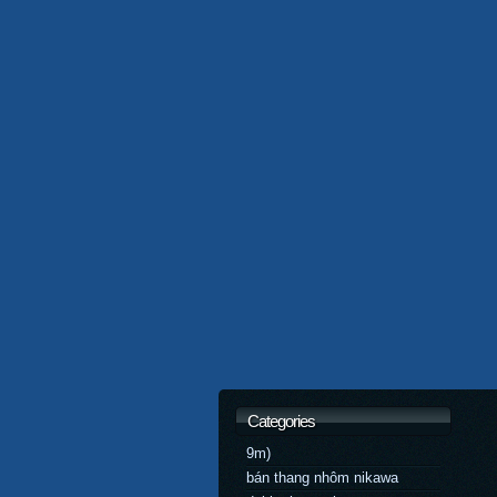
Categories
9m)
bán thang nhôm nikawa