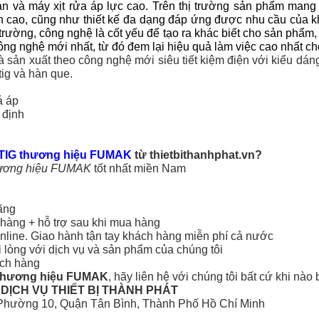
n và máy xịt rửa áp lực cao. Trên thị trường sản phẩm man
ền cao, cũng như thiết kế đa dạng đáp ứng được nhu cầu của
rường, công nghệ là cốt yếu để tạo ra khác biết cho sản phẩm
g nghệ mới nhất, từ đó đem lại hiệu quả làm việc cao nhất c
ản xuất theo công nghệ mới siêu tiết kiệm điện với kiểu dá
tig và hàn que.
á áp
 định
TIG thương hiệu FUMAK
từ thietbithanhphat.vn?
hương hiệu FUMAK
tốt nhất miền Nam
ãng
n hàng + hỗ trợ sau khi mua hàng
online. Giao hành tận tay khách hàng miễn phí cả nước
 lòng với dịch vụ và sản phẩm của chúng tôi
ách hàng
 thương hiệu FUMAK
, hãy liên hệ với chúng tôi bất cứ khi nào
DỊCH VỤ THIẾT BỊ THÀNH PHÁT
 Phường 10, Quận Tân Bình, Thành Phố Hồ Chí Minh