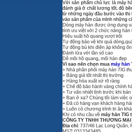
Với sản phẩm chủ lực là máy hà
đánh giá ở chất lượng tốt, độ b
từ những ngày đầu bước vào thị t
vào sản phẩm của mình những côn
Dòng máy hàn được ứng dụng và s
tính ưu việt với 2 chức năng hàn 
Hiệu suất hồ quang vượt trội
Tự động bảo vệ khi quá dòng,qu
Tự động bù khi điện áp không ổn
Đánh lửa với tần số cao
Dễ mồi hồ quang, mối hàn đẹp
Vì sao nên chọn mua
máy hàn 
+ Nhà phân phối máy
hàn TIG t
+ Bảng giá tốt nhất thị trường
+ Hàng hóa xuất xứ rõ ràng
+ Chế độ bảo hành vàng chính h
+ Tư vấn nhiệt tình trước khi bá
+ Bạn ở xa? Chúng tôi làm việc 
+ Đã có hàng vạn khách hàng hài
+ Luôn có chương trình tri ân kh
Khi có nhu cầu về
máy hàn TIG
CÔNG TY TNHH THƯƠNG MẠI 
Địa chỉ
: 737/46 Lạc Long Quân,
MST: 0313343485