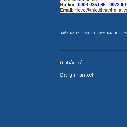
Hotline:
0903.035.085
-
0972.00
Email:
Hotro@thietbithanhphat.v
Nhãn:
ĐẠI LÝ PHÂN PHỐI MÁY HÀN TIG FUM
0 nhận xét:
Đăng nhận xét