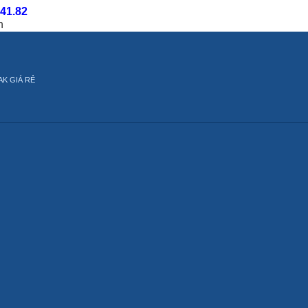
.41.82
n
AK GIÁ RẺ