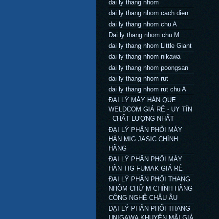
dai ly thang nhom
dai ly thang nhom cach dien
dai ly thang nhom chu A
Dai ly thang nhom chu M
dai ly thang nhom Little Giant
dai ly thang nhom nikawa
dai ly thang nhom poongsan
dai ly thang nhom rut
dai ly thang nhom rut chu A
ĐẠI LÝ MÁY HÀN QUE
WELDCOM GIÁ RẺ - UY TÍN
- CHẤT LƯỢNG NHẤT
ĐẠI LÝ PHÂN PHỐI MÁY
HÀN MIG JASIC CHÍNH
HÃNG
ĐẠI LÝ PHÂN PHỐI MÁY
HÀN TIG FUMAK GIÁ RẺ
ĐẠI LÝ PHÂN PHỐI THANG
NHÔM CHỮ M CHÍNH HÃNG
CÔNG NGHỆ CHÂU ÂU
ĐẠI LÝ PHÂN PHỐI THANG
UNIGAWA KHUYỂN MÃI GIÁ