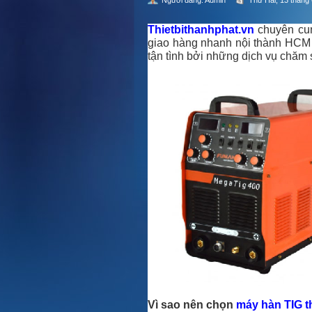
Người đăng:
Admin
Thứ Hai, 13 tháng 
Thietbithanhphat.vn
chuyên cu
giao hàng nhanh nội thành HCM v
tận tình bởi những dịch vụ chăm
Vì sao nên chọn
máy hàn TIG 