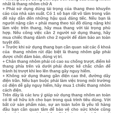
nhất là thang nhôm chữ A
+ Phải sử dụng đúng tải trọng của thang theo khuyến
cáo của nhà sản xuất. Có 1 số bạn rất vô tâm trong vấn
đề này dẫn đến những hậu quả đáng tiếc. Nếu bạn là
người nặng cân + phải mang theo túi đồ dùng nặng khi
làm việc trên thang, hãy mua thang với tải trọng phù
hợp. Nếu công việc cần 2 người sử dụng thang, hãy
mua chiếc thang dành cho 2 người để đảm bảo an toàn
tuyệt đối.
+ Trước khi sử dụng thang bạn cần quan sát các ổ khoá
của thang nhôm rút đặc biệt là thang nhôm gấp phải
được chốt đảm bảo, đúng vị trí.
+ Chân thang nhôm phải có cao su chống trượt, điểm kê
thang phía trên và dưới phải được kê chắc chắn để
tránh bị trượt khi leo lên thang gây nguy hiểm.
+ Không sử dụng thang gần điện cao thế, đường dây
điện trần. Nếu bạn buộc phải làm việc trong môi trường
có điện dễ gây nguy hiểm, hãy mua 1 chiếc thang nhôm
cách điện.
Trên đây là các lưu ý giúp sử dụng thang nhôm an toàn
có lẽ sẽ hữu ích cho bạn trong quá trình tiêu dùng. Với
bất cứ sản phẩm nào, sự an toàn luôn là yếu tố hàng
đầu bạn cần quan tâm để bảo vệ cho sức khỏe cũng