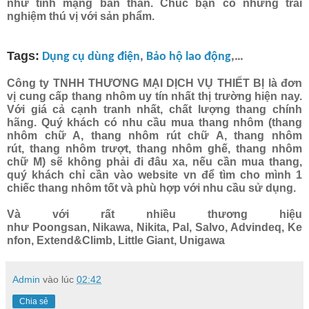
như tính mạng bản thân. Chúc bạn có những trải
nghiệm thú vị với sản phẩm.
Tags:
Dụng cụ dùng điện
,
Bảo hộ lao động
,…
Công ty TNHH THƯƠNG MẠI DỊCH VỤ THIẾT BỊ là đơn
vị cung cấp thang nhôm uy tín nhất thị trường hiện nay.
Với giá cả cạnh tranh nhất, chất lượng thang chính
hãng. Quý khách có nhu cầu mua thang nhôm (
thang
nhôm chữ A
,
thang nhôm rút chữ A
,
thang nhôm
rút
,
thang nhôm trượt
,
thang nhôm ghế
,
thang nhôm
chữ M
) sẽ không phải đi đâu xa, nếu cần mua thang,
quý khách chỉ cần vào website
vn
để tìm cho mình 1
chiếc thang nhôm tốt và phù hợp với nhu cầu sử dụng.
Và với rất nhiều thương hiệu
như
Poongsan
,
Nikawa
,
Nikita
,
Pal
,
Salvo
,
Advindeq
,
Ke
nfon
,
Extend&Climb
,
Little Giant
,
Unigawa
Admin
vào lúc
02:42
Chia sẻ