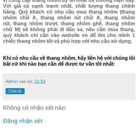
vị cung cấp thang nhôm uy tín nhất thị trường hiện nay.
Với giá cả cạnh tranh nhất, chất lượng thang chính
hãng. Quý khách có nhu cầu mua thang nhôm (
thang
nhôm chữ A
,
thang nhôm rút chữ A
,
thang nhôm
rút
,
thang nhôm trượt
,
thang nhôm ghế
,
thang nhôm
chữ M
) sẽ không phải đi đâu xa, nếu cần mua thang,
quý khách chỉ cần vào website
vn
để tìm cho mình 1
chiếc thang nhôm tốt và phù hợp với nhu cầu sử dụng.
Khi có nhu cầu về thang nhôm, hãy liên hệ với chúng tôi
bất cứ khi nào bạn cần để được tư vấn tốt nhất:
Admin
vào lúc
22:33
Chia sẻ
Không có nhận xét nào:
Đăng nhận xét